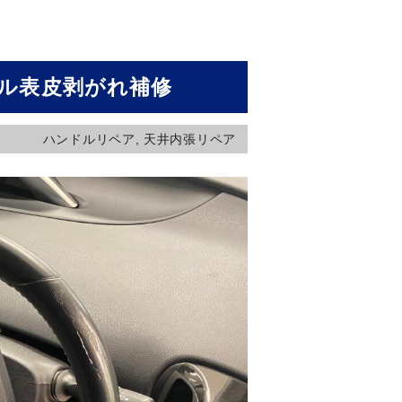
ル表皮剥がれ補修
ハンドルリペア
,
天井内張リペア