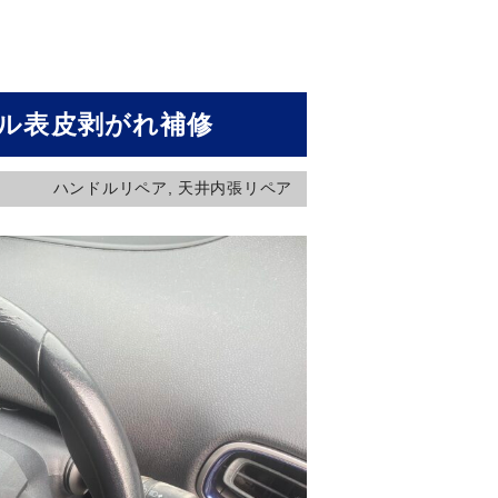
ル表皮剥がれ補修
ハンドルリペア
,
天井内張リペア