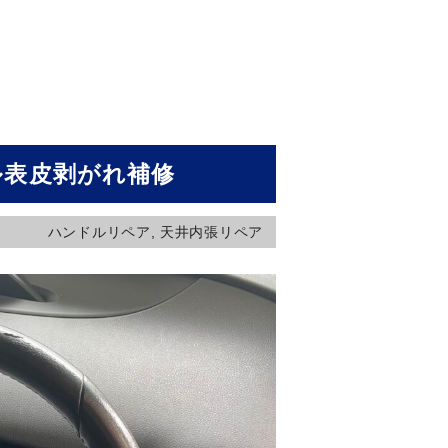
ル表皮剥がれ補修
ハンドルリペア
,
天井内張リペア